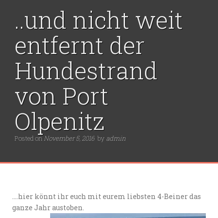
..und nicht weit
entfernt der
Hundestrand
von Port
Olpenitz
Posted on
November 5, 2016
by
admin
….hier könnt ihr euch mit eurem liebsten 4-Beiner das
ganze Jahr austoben.