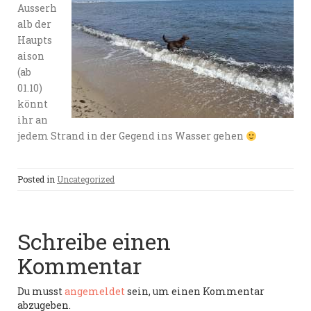
Ausserh
alb der
Haupts
aison
(ab
01.10)
könnt
ihr an
jedem Strand in der Gegend ins Wasser gehen
Posted in
Uncategorized
Schreibe einen
Kommentar
Du musst
angemeldet
sein, um einen Kommentar
abzugeben.