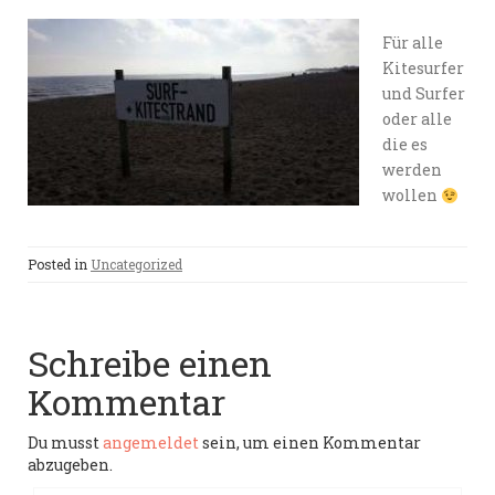
Für alle
Kitesurfer
und Surfer
oder alle
die es
werden
wollen
Posted in
Uncategorized
Schreibe einen
Kommentar
Du musst
angemeldet
sein, um einen Kommentar
abzugeben.